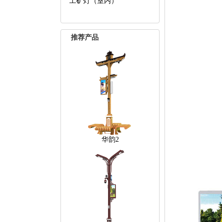
工矿灯（室内）
推荐产品
华韵2